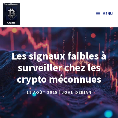
Aller
au
MENU
contenu
Les signaux faibles à
surveiller chez les
crypto méconnues
19 AOÛT 2025
JOHN DEBIAN