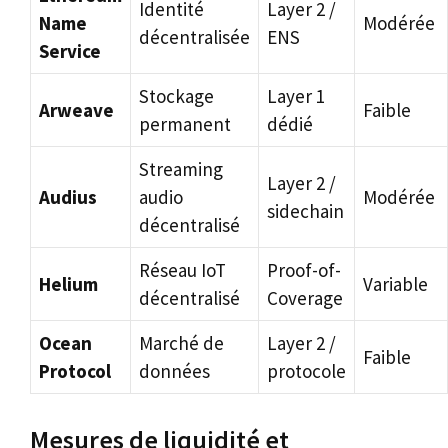
Identité
Layer 2 /
Name
Modérée
décentralisée
ENS
Service
Stockage
Layer 1
Arweave
Faible
permanent
dédié
Streaming
Layer 2 /
Audius
audio
Modérée
sidechain
décentralisé
Réseau IoT
Proof-of-
Helium
Variable
décentralisé
Coverage
Ocean
Marché de
Layer 2 /
Faible
Protocol
données
protocole
Mesures de liquidité et