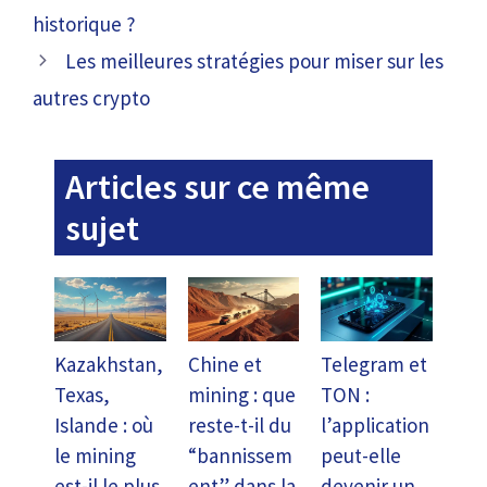
historique ?
Les meilleures stratégies pour miser sur les
autres crypto
Articles sur ce même
sujet
Kazakhstan,
Chine et
Telegram et
Texas,
mining : que
TON :
Islande : où
reste-t-il du
l’application
le mining
“bannissem
peut-elle
est-il le plus
ent” dans la
devenir un